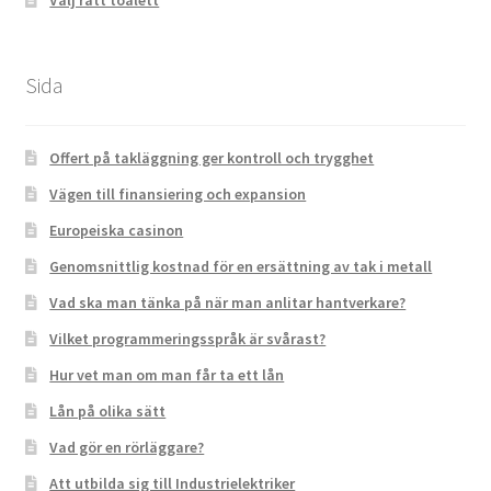
Välj rätt toalett
Sida
Offert på takläggning ger kontroll och trygghet
Vägen till finansiering och expansion
Europeiska casinon
Genomsnittlig kostnad för en ersättning av tak i metall
Vad ska man tänka på när man anlitar hantverkare?
Vilket programmeringsspråk är svårast?
Hur vet man om man får ta ett lån
Lån på olika sätt
Vad gör en rörläggare?
Att utbilda sig till Industrielektriker