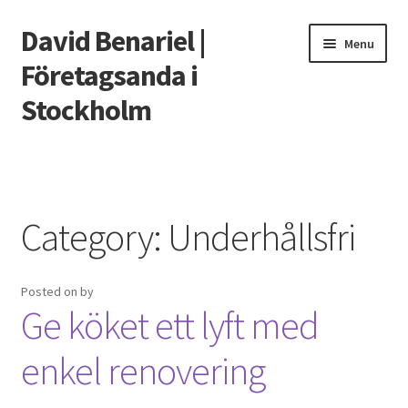
David Benariel |
Skip
Skip
Menu
to
to
Företagsanda i
navigation
content
Stockholm
Home
Har Någon Vunnit på Casino?
Category:
Underhållsfri
Smarta förvaringsutrymmen till ditt badrum
Posted on
by
Välj rätt toalett
Ge köket ett lyft med
enkel renovering